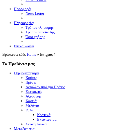
Προσφορές
News Letter
Πληροφορίες
Τρόποι πληρωμής
Τρόποι αποστολής
Όροι χρήσης
Επικοινωνία
Βρίσκεστε εδώ:
Home
»
Επιγραφή
Τα Προϊόντα μας
Θερμομεταφορά
Κούπες
Πρέσες
Ανταλλακτικά για Πρέσες
Εκτυπωτές
Αξεσουάρ
Χαρτιά
Μελάνια
Ρολά
Κοπτικά
Εκτυπώσιμα
Σκόνη Κόλλα
Μεταξοτυπία