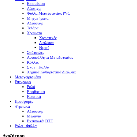
Emoulsion
Λάστιχα
Φύλλα Μεταξοτυπίας PVC
Μηχανήματα
Αξεσουάρ
Τελάρα
Χρώματα
Χρωστικές
Διαλύτου
Νερού
Σπάτουλες
Αυτοκόλλητα Μεταξοτυπίας
Κόλλες
Σκόνη Κόλλα
Χημικά Καθαριστικά Διαλύτες
Μεταχειρισμένα
Επιγραφή
Ρολά
Βοηθητικά
Κοπτικά
Προσφορές
Ψηφιακά
Αξεσουάρ
Μελάνια
Eκτυπωτές DTF
Ρολά - Φύλλα
Αναζήτηση