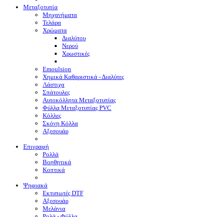
Μεταξοτυπία
Μηχανήματα
Τελάρα
Χρώματα
Διαλύτου
Νερού
Χρωστικές
Emoulsion
Χημικά Καθαριστικά - Διαλύτες
Λάστιχα
Σπάτουλες
Αυτοκόλλητα Μεταξοτυπίας
Φύλλα Μεταξοτυπίας PVC
Κόλλες
Σκόνη Κόλλα
Αξεσουάρ
Επιγραφή
Ρολλά
Βοηθητικά
Κοπτικά
Ψηφιακά
Eκτυπωτές DTF
Αξεσουάρ
Μελάνια
Ρολά - Φύλλα