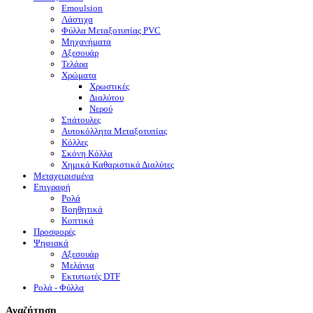
Emoulsion
Λάστιχα
Φύλλα Μεταξοτυπίας PVC
Μηχανήματα
Αξεσουάρ
Τελάρα
Χρώματα
Χρωστικές
Διαλύτου
Νερού
Σπάτουλες
Αυτοκόλλητα Μεταξοτυπίας
Κόλλες
Σκόνη Κόλλα
Χημικά Καθαριστικά Διαλύτες
Μεταχειρισμένα
Επιγραφή
Ρολά
Βοηθητικά
Κοπτικά
Προσφορές
Ψηφιακά
Αξεσουάρ
Μελάνια
Eκτυπωτές DTF
Ρολά - Φύλλα
Αναζήτηση