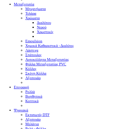
Μεταξοτυπία
Μηχανήματα
Τελάρα
Χρώματα
Διαλύτου
Νερού
Χρωστικές
Emoulsion
Χημικά Καθαριστικά - Διαλύτες
Λάστιχα
Σπάτουλες
Αυτοκόλλητα Μεταξοτυπίας
Φύλλα Μεταξοτυπίας PVC
Κόλλες
Σκόνη Κόλλα
Αξεσουάρ
Επιγραφή
Ρολλά
Βοηθητικά
Κοπτικά
Ψηφιακά
Eκτυπωτές DTF
Αξεσουάρ
Μελάνια
Ρολά - Φύλλα