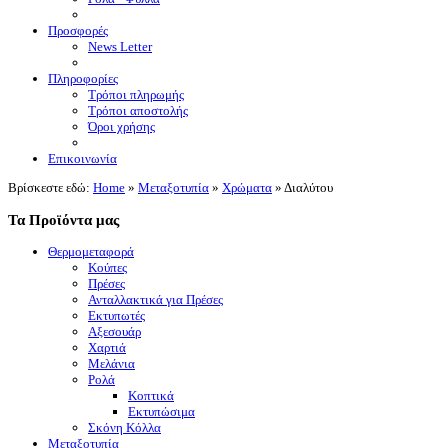
Προσφορές
News Letter
Πληροφορίες
Τρόποι πληρωμής
Τρόποι αποστολής
Όροι χρήσης
Επικοινωνία
Βρίσκεστε εδώ:
Home
»
Μεταξοτυπία
»
Χρώματα
»
Διαλύτου
Τα Προϊόντα μας
Θερμομεταφορά
Κούπες
Πρέσες
Ανταλλακτικά για Πρέσες
Εκτυπωτές
Αξεσουάρ
Χαρτιά
Μελάνια
Ρολά
Κοπτικά
Εκτυπώσιμα
Σκόνη Κόλλα
Μεταξοτυπία