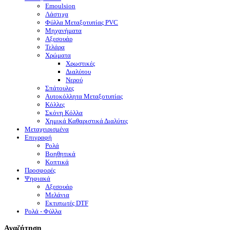
Emoulsion
Λάστιχα
Φύλλα Μεταξοτυπίας PVC
Μηχανήματα
Αξεσουάρ
Τελάρα
Χρώματα
Χρωστικές
Διαλύτου
Νερού
Σπάτουλες
Αυτοκόλλητα Μεταξοτυπίας
Κόλλες
Σκόνη Κόλλα
Χημικά Καθαριστικά Διαλύτες
Μεταχειρισμένα
Επιγραφή
Ρολά
Βοηθητικά
Κοπτικά
Προσφορές
Ψηφιακά
Αξεσουάρ
Μελάνια
Eκτυπωτές DTF
Ρολά - Φύλλα
Αναζήτηση