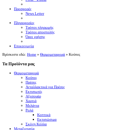
Προσφορές
News Letter
Πληροφορίες
Τρόποι πληρωμής
Τρόποι αποστολής
Όροι χρήσης
Επικοινωνία
Βρίσκεστε εδώ:
Home
»
Θερμομεταφορά
»
Κούπες
Τα Προϊόντα μας
Θερμομεταφορά
Κούπες
Πρέσες
Ανταλλακτικά για Πρέσες
Εκτυπωτές
Αξεσουάρ
Χαρτιά
Μελάνια
Ρολά
Κοπτικά
Εκτυπώσιμα
Σκόνη Κόλλα
Μεταξοτυπία