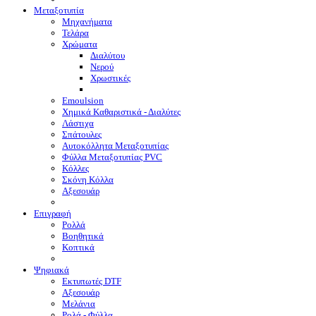
Μεταξοτυπία
Μηχανήματα
Τελάρα
Χρώματα
Διαλύτου
Νερού
Χρωστικές
Emoulsion
Χημικά Καθαριστικά - Διαλύτες
Λάστιχα
Σπάτουλες
Αυτοκόλλητα Μεταξοτυπίας
Φύλλα Μεταξοτυπίας PVC
Κόλλες
Σκόνη Κόλλα
Αξεσουάρ
Επιγραφή
Ρολλά
Βοηθητικά
Κοπτικά
Ψηφιακά
Eκτυπωτές DTF
Αξεσουάρ
Μελάνια
Ρολά - Φύλλα