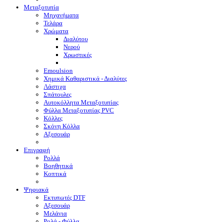
Μεταξοτυπία
Μηχανήματα
Τελάρα
Χρώματα
Διαλύτου
Νερού
Χρωστικές
Emoulsion
Χημικά Καθαριστικά - Διαλύτες
Λάστιχα
Σπάτουλες
Αυτοκόλλητα Μεταξοτυπίας
Φύλλα Μεταξοτυπίας PVC
Κόλλες
Σκόνη Κόλλα
Αξεσουάρ
Επιγραφή
Ρολλά
Βοηθητικά
Κοπτικά
Ψηφιακά
Eκτυπωτές DTF
Αξεσουάρ
Μελάνια
Ρολά - Φύλλα