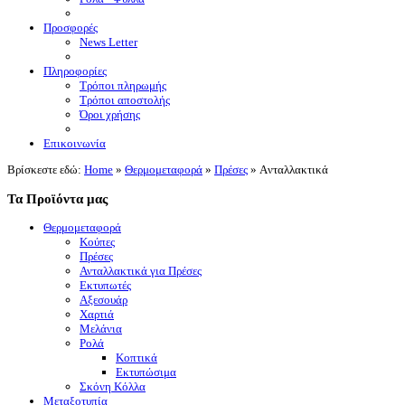
Προσφορές
News Letter
Πληροφορίες
Τρόποι πληρωμής
Τρόποι αποστολής
Όροι χρήσης
Επικοινωνία
Βρίσκεστε εδώ:
Home
»
Θερμομεταφορά
»
Πρέσες
»
Aνταλλακτικά
Τα Προϊόντα μας
Θερμομεταφορά
Κούπες
Πρέσες
Ανταλλακτικά για Πρέσες
Εκτυπωτές
Αξεσουάρ
Χαρτιά
Μελάνια
Ρολά
Κοπτικά
Εκτυπώσιμα
Σκόνη Κόλλα
Μεταξοτυπία