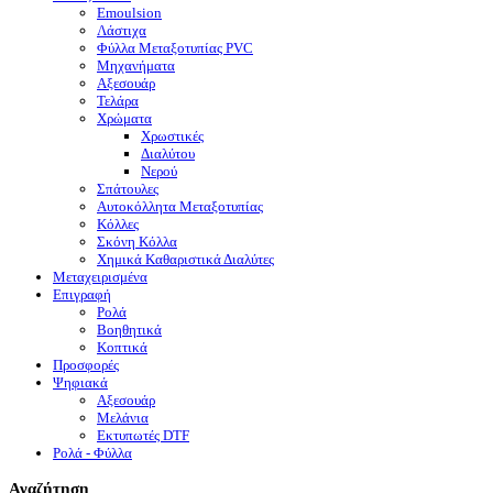
Emoulsion
Λάστιχα
Φύλλα Μεταξοτυπίας PVC
Μηχανήματα
Αξεσουάρ
Τελάρα
Χρώματα
Χρωστικές
Διαλύτου
Νερού
Σπάτουλες
Αυτοκόλλητα Μεταξοτυπίας
Κόλλες
Σκόνη Κόλλα
Χημικά Καθαριστικά Διαλύτες
Μεταχειρισμένα
Επιγραφή
Ρολά
Βοηθητικά
Κοπτικά
Προσφορές
Ψηφιακά
Αξεσουάρ
Μελάνια
Eκτυπωτές DTF
Ρολά - Φύλλα
Αναζήτηση