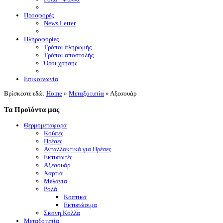
Προσφορές
News Letter
Πληροφορίες
Τρόποι πληρωμής
Τρόποι αποστολής
Όροι χρήσης
Επικοινωνία
Βρίσκεστε εδώ:
Home
»
Μεταξοτυπία
»
Αξεσουάρ
Τα Προϊόντα μας
Θερμομεταφορά
Κούπες
Πρέσες
Ανταλλακτικά για Πρέσες
Εκτυπωτές
Αξεσουάρ
Χαρτιά
Μελάνια
Ρολά
Κοπτικά
Εκτυπώσιμα
Σκόνη Κόλλα
Μεταξοτυπία