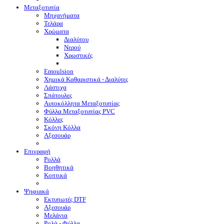
Μεταξοτυπία
Μηχανήματα
Τελάρα
Χρώματα
Διαλύτου
Νερού
Χρωστικές
Emoulsion
Χημικά Καθαριστικά - Διαλύτες
Λάστιχα
Σπάτουλες
Αυτοκόλλητα Μεταξοτυπίας
Φύλλα Μεταξοτυπίας PVC
Κόλλες
Σκόνη Κόλλα
Αξεσουάρ
Επιγραφή
Ρολλά
Βοηθητικά
Κοπτικά
Ψηφιακά
Eκτυπωτές DTF
Αξεσουάρ
Μελάνια
Ρολά - Φύλλα