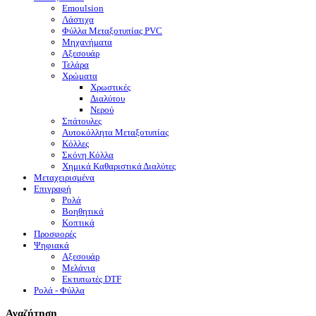
Emoulsion
Λάστιχα
Φύλλα Μεταξοτυπίας PVC
Μηχανήματα
Αξεσουάρ
Τελάρα
Χρώματα
Χρωστικές
Διαλύτου
Νερού
Σπάτουλες
Αυτοκόλλητα Μεταξοτυπίας
Κόλλες
Σκόνη Κόλλα
Χημικά Καθαριστικά Διαλύτες
Μεταχειρισμένα
Επιγραφή
Ρολά
Βοηθητικά
Κοπτικά
Προσφορές
Ψηφιακά
Αξεσουάρ
Μελάνια
Eκτυπωτές DTF
Ρολά - Φύλλα
Αναζήτηση