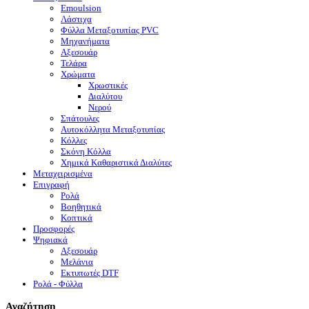
Emoulsion
Λάστιχα
Φύλλα Μεταξοτυπίας PVC
Μηχανήματα
Αξεσουάρ
Τελάρα
Χρώματα
Χρωστικές
Διαλύτου
Νερού
Σπάτουλες
Αυτοκόλλητα Μεταξοτυπίας
Κόλλες
Σκόνη Κόλλα
Χημικά Καθαριστικά Διαλύτες
Μεταχειρισμένα
Επιγραφή
Ρολά
Βοηθητικά
Κοπτικά
Προσφορές
Ψηφιακά
Αξεσουάρ
Μελάνια
Eκτυπωτές DTF
Ρολά - Φύλλα
Αναζήτηση