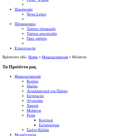
Προσφορές
News Letter
Πληροφορίες
Τρόποι πληρωμής
Τρόποι αποστολής
Όροι χρήσης
Επικοινωνία
Βρίσκεστε εδώ:
Home
»
Θερμομεταφορά
»
Μελάνια
Τα Προϊόντα μας
Θερμομεταφορά
Κούπες
Πρέσες
Ανταλλακτικά για Πρέσες
Εκτυπωτές
Αξεσουάρ
Χαρτιά
Μελάνια
Ρολά
Κοπτικά
Εκτυπώσιμα
Σκόνη Κόλλα
Μεταξοτυπία