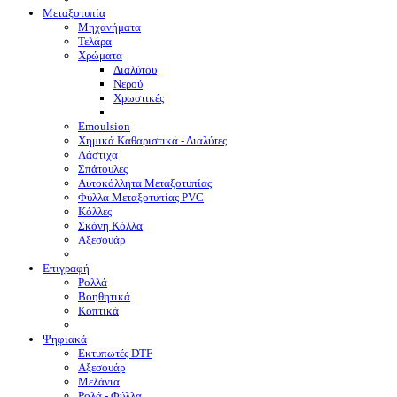
Μεταξοτυπία
Μηχανήματα
Τελάρα
Χρώματα
Διαλύτου
Νερού
Χρωστικές
Emoulsion
Χημικά Καθαριστικά - Διαλύτες
Λάστιχα
Σπάτουλες
Αυτοκόλλητα Μεταξοτυπίας
Φύλλα Μεταξοτυπίας PVC
Κόλλες
Σκόνη Κόλλα
Αξεσουάρ
Επιγραφή
Ρολλά
Βοηθητικά
Κοπτικά
Ψηφιακά
Eκτυπωτές DTF
Αξεσουάρ
Μελάνια
Ρολά - Φύλλα