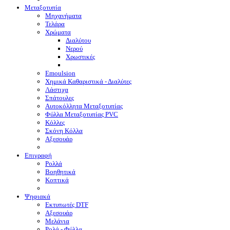
Μεταξοτυπία
Μηχανήματα
Τελάρα
Χρώματα
Διαλύτου
Νερού
Χρωστικές
Emoulsion
Χημικά Καθαριστικά - Διαλύτες
Λάστιχα
Σπάτουλες
Αυτοκόλλητα Μεταξοτυπίας
Φύλλα Μεταξοτυπίας PVC
Κόλλες
Σκόνη Κόλλα
Αξεσουάρ
Επιγραφή
Ρολλά
Βοηθητικά
Κοπτικά
Ψηφιακά
Eκτυπωτές DTF
Αξεσουάρ
Μελάνια
Ρολά - Φύλλα