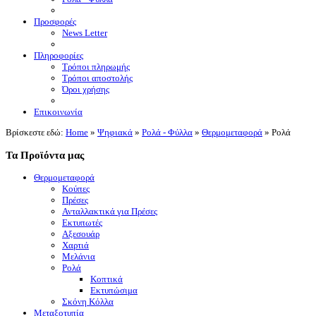
Προσφορές
News Letter
Πληροφορίες
Τρόποι πληρωμής
Τρόποι αποστολής
Όροι χρήσης
Επικοινωνία
Βρίσκεστε εδώ:
Home
»
Ψηφιακά
»
Ρολά - Φύλλα
»
Θερμομεταφορά
»
Ρολά
Τα Προϊόντα μας
Θερμομεταφορά
Κούπες
Πρέσες
Ανταλλακτικά για Πρέσες
Εκτυπωτές
Αξεσουάρ
Χαρτιά
Μελάνια
Ρολά
Κοπτικά
Εκτυπώσιμα
Σκόνη Κόλλα
Μεταξοτυπία