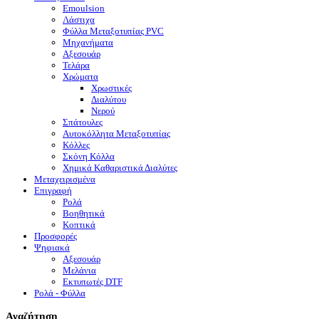
Emoulsion
Λάστιχα
Φύλλα Μεταξοτυπίας PVC
Μηχανήματα
Αξεσουάρ
Τελάρα
Χρώματα
Χρωστικές
Διαλύτου
Νερού
Σπάτουλες
Αυτοκόλλητα Μεταξοτυπίας
Κόλλες
Σκόνη Κόλλα
Χημικά Καθαριστικά Διαλύτες
Μεταχειρισμένα
Επιγραφή
Ρολά
Βοηθητικά
Κοπτικά
Προσφορές
Ψηφιακά
Αξεσουάρ
Μελάνια
Eκτυπωτές DTF
Ρολά - Φύλλα
Αναζήτηση