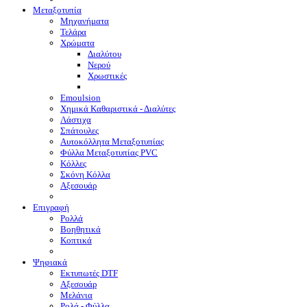
Μεταξοτυπία
Μηχανήματα
Τελάρα
Χρώματα
Διαλύτου
Νερού
Χρωστικές
Emoulsion
Χημικά Καθαριστικά - Διαλύτες
Λάστιχα
Σπάτουλες
Αυτοκόλλητα Μεταξοτυπίας
Φύλλα Μεταξοτυπίας PVC
Κόλλες
Σκόνη Κόλλα
Αξεσουάρ
Επιγραφή
Ρολλά
Βοηθητικά
Κοπτικά
Ψηφιακά
Eκτυπωτές DTF
Αξεσουάρ
Μελάνια
Ρολά - Φύλλα