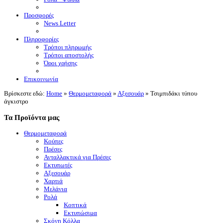
Προσφορές
News Letter
Πληροφορίες
Τρόποι πληρωμής
Τρόποι αποστολής
Όροι χρήσης
Επικοινωνία
Βρίσκεστε εδώ:
Home
»
Θερμομεταφορά
»
Αξεσουάρ
»
Τσιμπιδάκι τύπου
άγκιστρο
Τα Προϊόντα μας
Θερμομεταφορά
Κούπες
Πρέσες
Ανταλλακτικά για Πρέσες
Εκτυπωτές
Αξεσουάρ
Χαρτιά
Μελάνια
Ρολά
Κοπτικά
Εκτυπώσιμα
Σκόνη Κόλλα