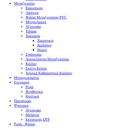
Μεταξοτυπία
Emoulsion
Λάστιχα
Φύλλα Μεταξοτυπίας PVC
Μηχανήματα
Αξεσουάρ
Τελάρα
Χρώματα
Χρωστικές
Διαλύτου
Νερού
Σπάτουλες
Αυτοκόλλητα Μεταξοτυπίας
Κόλλες
Σκόνη Κόλλα
Χημικά Καθαριστικά Διαλύτες
Μεταχειρισμένα
Επιγραφή
Ρολά
Βοηθητικά
Κοπτικά
Προσφορές
Ψηφιακά
Αξεσουάρ
Μελάνια
Eκτυπωτές DTF
Ρολά - Φύλλα